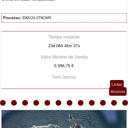
Processo:
3065/24.6T8GMR
Tempo restante
23d 06h 46m 35s
Valor Minimo de Venda
5.996,75 €
Sem lances
Licitar
Anuncio