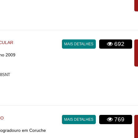
CULAR
692
MAIS DETALHES
no 2009
T8SNT
CO
769
MAIS DETALHES
 logradouro em Coruche