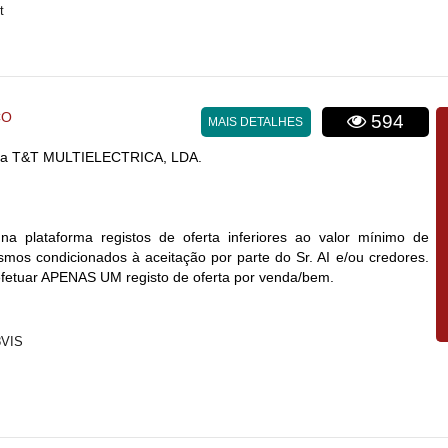
t
CO
594
MAIS DETALHES
a T&T MULTIELECTRICA, LDA.
na plataforma registos de oferta inferiores ao valor mínimo de
mos condicionados à aceitação por parte do Sr. AI e/ou credores.
efetuar APENAS UM registo de oferta por venda/bem.
8VIS