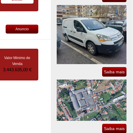
Anuncio
Valor Minimo de
Venda
3.443.635,00 €
Saiba mais
Saiba mais