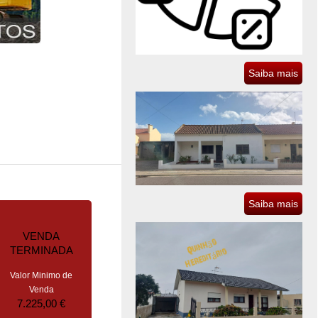
Saiba mais
Saiba mais
VENDA
TERMINADA
Valor Minimo de
Venda
7.225,00 €