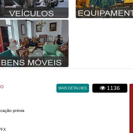
CO
1136
MAIS DETALHES
cação prévia
VFX