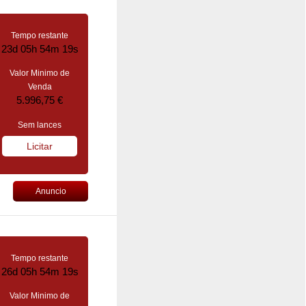
Tempo restante
23d 05h 54m 18s
Valor Minimo de
Venda
5.996,75 €
Sem lances
Licitar
Anuncio
Tempo restante
26d 05h 54m 18s
Valor Minimo de