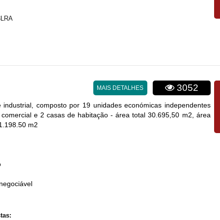
8LRA
3052
MAIS DETALHES
 industrial, composto por 19 unidades económicas independentes
o comercial e 2 casas de habitação - área total 30.695,50 m2, área
21.198.50 m2
o
negociável
tas: