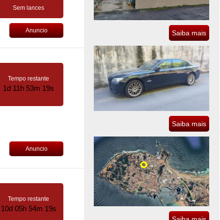
Sem lances
Anuncio
Saiba mais
Tempo restante
1d 11h 53m 18s
Saiba mais
Anuncio
Tempo restante
10d 05h 54m 18s
Saiba mais