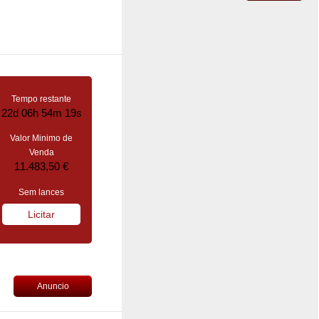
Tempo restante
22d 06h 54m 18s
Valor Minimo de
Venda
11.483,50 €
Sem lances
Licitar
Anuncio