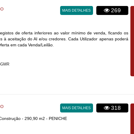
CO
269
MAIS DETALHES
egistos de oferta inferiores ao valor mínimo de venda, ficando os
 à aceitação do AI e/ou credores. Cada Utilizador apenas poderá
Oferta em cada Venda/Leilão.
T8GMR
CO
318
MAIS DETALHES
 Construção - 290,90 m2 - PENICHE