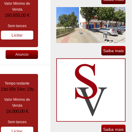
Valor Minimo de
Venda
160.650,00 €
Sem lances
Licitar
Saiba mais
Anuncio
Tempo restante
19d 05h 54m 18s
Valor Minimo de
Venda
18.000,00 €
Sem lances
Saiba mais
Licitar