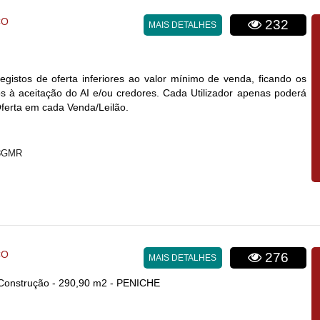
CO
232
MAIS DETALHES
egistos de oferta inferiores ao valor mínimo de venda, ficando os
 à aceitação do AI e/ou credores. Cada Utilizador apenas poderá
Oferta em cada Venda/Leilão.
T8GMR
CO
276
MAIS DETALHES
 Construção - 290,90 m2 - PENICHE