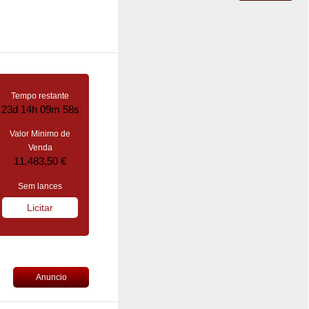
Tempo restante
23d 14h 09m 57s
Valor Minimo de
Venda
11.483,50 €
Sem lances
Licitar
Anuncio