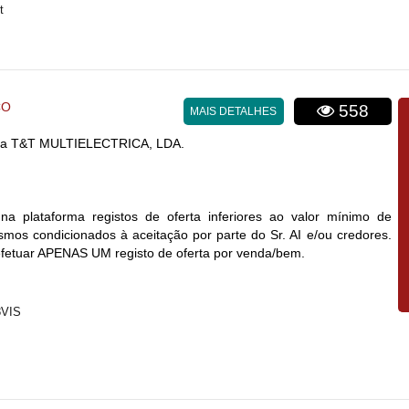
t
CO
558
MAIS DETALHES
a T&T MULTIELECTRICA, LDA.
na plataforma registos de oferta inferiores ao valor mínimo de
mos condicionados à aceitação por parte do Sr. AI e/ou credores.
efetuar APENAS UM registo de oferta por venda/bem.
8VIS