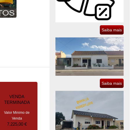
Saiba mais
Saiba mais
VENDA
TERMINADA
Valor Minimo de
Venda
7.225,00 €