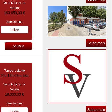
Valor Minimo de
Venda
160.650,00 €
Sem lances
Licitar
Saiba mais
Anuncio
Tempo restante
20d 13h 09m 57s
Valor Minimo de
Venda
18.000,00 €
Sem lances
Saiba mais
Licitar