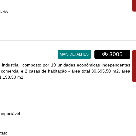
8LRA
3005
MAIS DETALHES
 industrial, composto por 19 unidades económicas independentes
o comercial e 2 casas de habitação - área total 30.695,50 m2, área
21.198.50 m2
o
negociável
tas: