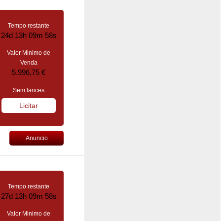
Tempo restante
24d 13h 09m 57s
Valor Minimo de
Venda
5.996,75 €
Sem lances
Licitar
Anuncio
Tempo restante
27d 13h 09m 57s
Valor Minimo de