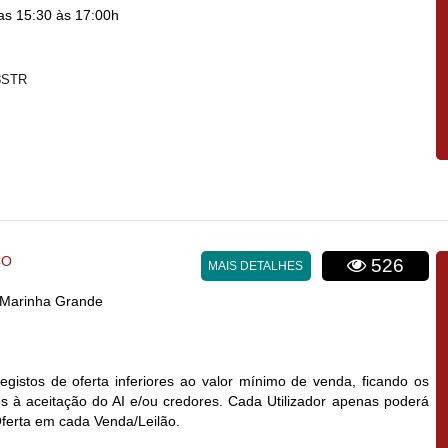
s 15:30 às 17:00h
8STR
CO
526
MAIS DETALHES
- Marinha Grande
egistos de oferta inferiores ao valor mínimo de venda, ficando os
 à aceitação do AI e/ou credores. Cada Utilizador apenas poderá
Oferta em cada Venda/Leilão.