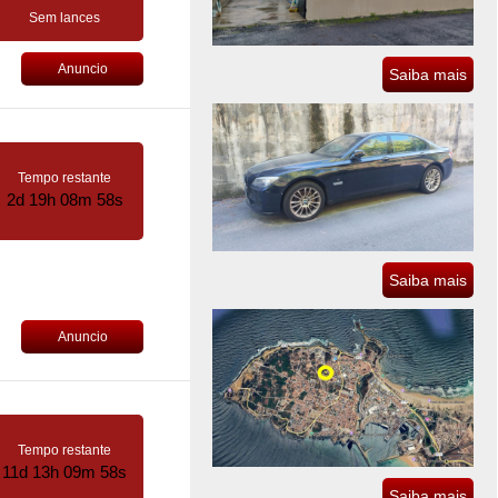
Sem lances
Anuncio
Saiba mais
Tempo restante
2d 19h 08m 57s
Saiba mais
Anuncio
Tempo restante
11d 13h 09m 57s
Saiba mais