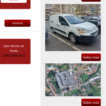
Anuncio
Valor Minimo de
Venda
3.443.635,00 €
Saiba mais
Saiba mais