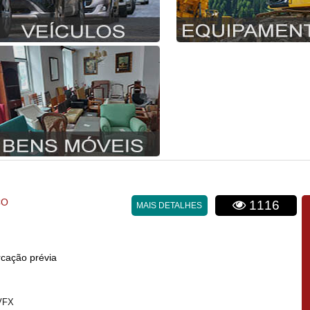
CO
1116
MAIS DETALHES
cação prévia
VFX