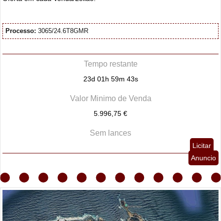
Processo:
3065/24.6T8GMR
Tempo restante
23d 01h 59m 42s
Valor Minimo de Venda
5.996,75 €
Sem lances
Licitar
Anuncio